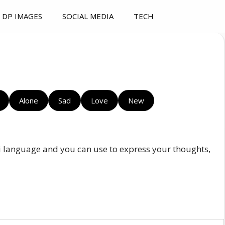
DP IMAGES
SOCIAL MEDIA
TECH
Alone
Sad
Love
New
i language and you can use to express your thoughts,