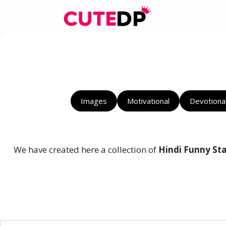
Skip
to
content
Images
Motivational
Devotiona
We have created here a collection of
Hindi Funny St