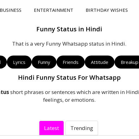
BUSINESS
ENTERTAINMENT
BIRTHDAY WISHES
Funny Status in Hindi
That is a very Funny Whatsapp status in Hindi.
l
Lyrics
Funny
Friends
Attitude
Breakup
Hindi Funny Status For Whatsapp
atus
short phrases or sentences which are written in Hind
feelings, or emotions.
Latest
Trending