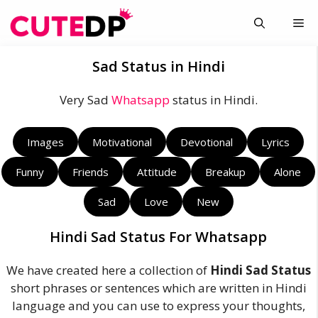
Skip
Me
to
content
Sad Status in Hindi
Very Sad
Whatsapp
status in Hindi.
Images
Motivational
Devotional
Lyrics
Funny
Friends
Attitude
Breakup
Alone
Sad
Love
New
Hindi Sad Status For Whatsapp
We have created here a collection of
Hindi Sad Status
short phrases or sentences which are written in Hindi
language and you can use to express your thoughts,