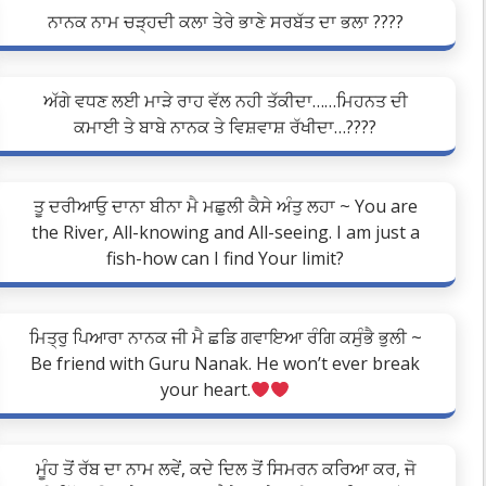
ਨਾਨਕ ਨਾਮ ਚੜ੍ਹਦੀ ਕਲਾ ਤੇਰੇ ਭਾਣੇ ਸਰਬੱਤ ਦਾ ਭਲਾ ????
ਅੱਗੇ ਵਧਣ ਲਈ ਮਾੜੇ ਰਾਹ ਵੱਲ ਨਹੀ ਤੱਕੀਦਾ……ਮਿਹਨਤ ਦੀ
ਕਮਾਈ ਤੇ ਬਾਬੇ ਨਾਨਕ ਤੇ ਵਿਸ਼ਵਾਸ਼ ਰੱਖੀਦਾ…????
ਤੂ ਦਰੀਆਓੁ ਦਾਨਾ ਬੀਨਾ ਮੈ ਮਛੁਲੀ ਕੈਸੇ ਅੰਤੁ ਲਹਾ ~ You are
the River, All-knowing and All-seeing. I am just a
fish-how can I find Your limit?
ਮਿਤ੍ਰੁ ਪਿਆਰਾ ਨਾਨਕ ਜੀ ਮੈ ਛਡਿ ਗਵਾਇਆ ਰੰਗਿ ਕਸੁੰਭੈ ਭੁਲੀ ~
Be friend with Guru Nanak. He won’t ever break
your heart.
ਮੂੰਹ ਤੋਂ ਰੱਬ ਦਾ ਨਾਮ ਲਵੇਂ, ਕਦੇ ਦਿਲ ਤੋਂ ਸਿਮਰਨ ਕਰਿਆ ਕਰ, ਜੋ