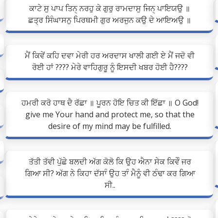
ਕਾਟੇ ਸੁ ਪਾਪ ਤਿਨੑ ਨਰਹੁ ਕੇ ਗੁਰੁ ਰਾਮਦਾਸੁ ਜਿਨੑ ਪਾਇਯਉ ॥
ਛਤ੍ਰ ਸਿੰਘਾਸਨੁ ਪਿਰਥਮੀ ਗੁਰ ਅਰਜੁਨ ਕਉ ਦੇ ਆਇਅਉ ॥
ਮੈਂ ਕਿਵੇਂ ਕਹਿ ਦਵਾ ਮੇਰੀ ਹਰ ਅਰਦਾਸ ਖਾਲੀ ਗਈ ਏ ਮੈਂ ਜਦੋ ਵੀ
ਰੋਈ ਹਾਂ ???? ਮੇਰੇ ਵਾਹਿਗੁਰੂ ਨੂੰ ਇਸਦੀ ਖਬਰ ਹੋਈ ਹੈ????
ਹਮਰੀ ਕਰੋ ਹਾਥ ਦੈ ਰੱਛਾ ॥ ਪੂਰਨ ਹੋਇ ਚਿਤ ਕੀ ਇੱਛਾ ॥ O God!
give me Your hand and protect me, so that the
desire of my mind may be fulfilled.
ਤੱਤੀ ਤੱਵੀ ਪੁੱਛੇ ਬਲਦੀ ਅੱਗ ਕੋਲੋ ਕਿ ਉਹ ਐਨਾ ਸੇਕ ਕਿਵੇੰ ਜਰ
ਗਿਆ ਸੀ? ਅੱਗ ਨੇ ਕਿਹਾ ਦੱਸਾੰ ਉਹ ਤਾੰ ਮੈਨੂੰ ਵੀ ਠੰਢਾ ਕਰ ਗਿਆ
ਸੀ..