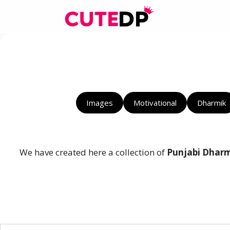
Skip
to
content
Images
Motivational
Dharmik
We have created here a collection of
Punjabi Dharm