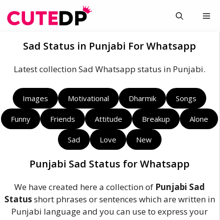
Skip
Me
to
content
Sad Status in Punjabi For Whatsapp
Latest collection Sad Whatsapp status in Punjabi.
Images
Motivational
Dharmik
Songs
Funny
Friends
Attitude
Breakup
Alone
Sad
Love
New
Punjabi Sad Status for Whatsapp
We have created here a collection of
Punjabi Sad
Status
short phrases or sentences which are written in
Punjabi language and you can use to express your