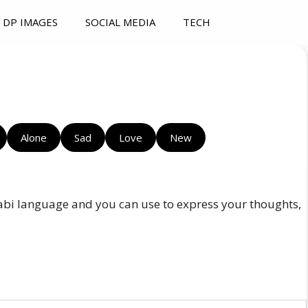
DP IMAGES
SOCIAL MEDIA
TECH
Alone
Sad
Love
New
jabi language and you can use to express your thoughts,