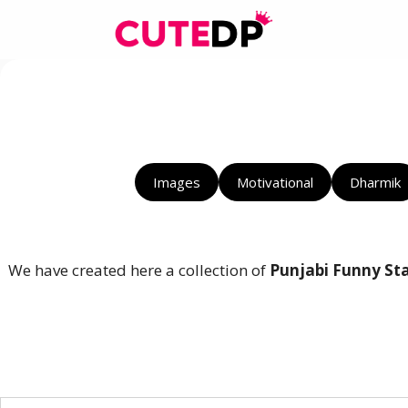
Skip
to
content
Images
Motivational
Dharmik
We have created here a collection of
Punjabi Funny St