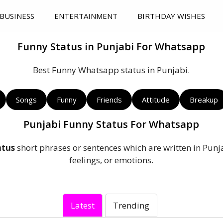
BUSINESS
ENTERTAINMENT
BIRTHDAY WISHES
Funny Status in Punjabi For Whatsapp
Best Funny Whatsapp status in Punjabi.
Songs
Funny
Friends
Attitude
Breakup
Punjabi Funny Status For Whatsapp
atus
short phrases or sentences which are written in Pun
feelings, or emotions.
Latest
Trending