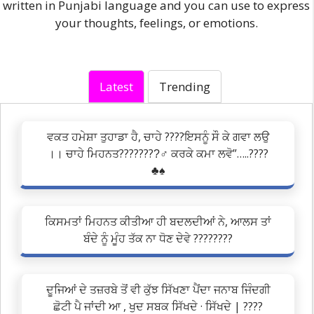
written in Punjabi language and you can use to express
your thoughts, feelings, or emotions.
Latest
Trending
ਵਕਤ ਹਮੇਸ਼ਾ ਤੁਹਾਡਾ ਹੈ, ਚਾਹੇ ????ਇਸਨੂੰ ਸੌ ਕੇ ਗਵਾ ਲਉ
।। ਚਾਹੇ ਮਿਹਨਤ????????‍♂ ਕਰਕੇ ਕਮਾ ਲਵੋ”…..????
♣♠
ਕਿਸਮਤਾਂ ਮਿਹਨਤ ਕੀਤੀਆ ਹੀ ਬਦਲਦੀਆਂ ਨੇ, ਆਲਸ ਤਾਂ
ਬੰਦੇ ਨੂੰ ਮੂੰਹ ਤੱਕ ਨਾ ਧੋਣ ਦੇਵੇ ????????
ਦੂਜਿਆਂ ਦੇ ਤਜ਼ਰਬੇ ਤੋਂ ਵੀ ਕੁੱਝ ਸਿੱਖਣਾ ਪੈਂਦਾ ਜਨਾਬ ਜਿੰਦਗੀ
ਛੋਟੀ ਪੈ ਜਾਂਦੀ ਆ , ਖੁਦ ਸਬਕ ਸਿੱਖਦੇ · ਸਿੱਖਦੇ | ????