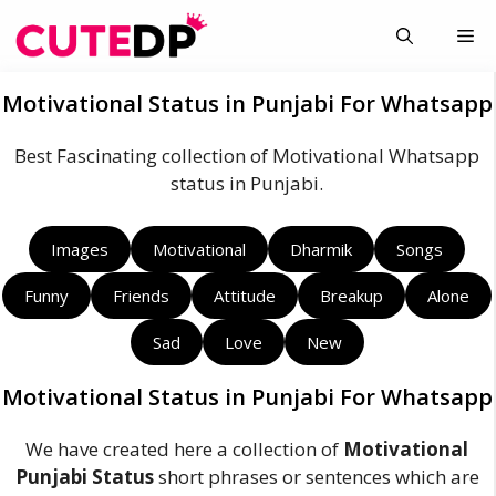
Skip
Me
to
content
Motivational Status in Punjabi For Whatsapp
Best Fascinating collection of Motivational Whatsapp
status in Punjabi.
Images
Motivational
Dharmik
Songs
Funny
Friends
Attitude
Breakup
Alone
Sad
Love
New
Motivational Status in Punjabi For Whatsapp
We have created here a collection of
Motivational
Punjabi Status
short phrases or sentences which are